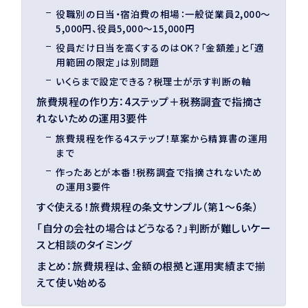
役職別の日当・宿泊費の相場：一般従業員2,000〜
5,000円、役員5,000〜15,000円
役員だけ日当を高くするのはOK？「金額差」と「適
用範囲の限定」は別問題
いくらまで設定できる？税理士が示す判断の軸
旅費規程の作り方：4ステップ＋税務調査で指摘さ
れないための運用3要件
旅費規程を作る4ステップ！草案から精算書の運用
まで
作ったあとが本番！税務調査で指摘されないため
の運用3要件
すぐ使える！旅費規程の条文サンプル（第1〜6条）
「自分の会社の場合はどうなる？」判断が難しいケー
スと相談のタイミング
まとめ：旅費規程は、金額の根拠と運用実績まで揃
えて使い始める