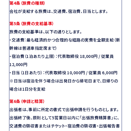
第4条（旅費の種類）
会社が支給する旅費は、交通費、宿泊費、日当とします。
第5条（旅費の支給基準）
旅費の支給基準は、以下の通りとします。
・交通費：最も経済的かつ合理的な経路の実費を全額支給（新
幹線は普通車指定席まで）
・宿泊費（1泊あたり上限）：代表取締役 18,000円 / 従業員
12,000円
・日当（1日あたり）：代表取締役 10,000円 / 従業員 6,000円
※日当は宿泊を伴う場合は出発日から帰宅日まで、日帰りの
場合は1日分を支給
第6条（申請と精算）
出張者は、事前に所定の書式で出張申請を行うものとします。
出張終了後、原則として5営業日以内に「出張旅費精算書」に、
交通費の領収書またはチケット・宿泊費の領収書・出張報告書