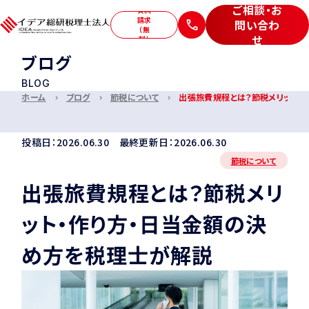
ご相談・お
資料
請求
問い合わ
（無
せ
料）
ブログ
サービス
BLOG
私たちについて
ホーム
ブログ
節税について
出張旅費規程とは？節税メリット・
お客様の声
セミナー
投稿日：2026.06.30 最終更新日：2026.06.30
ブログ
採用情報
節税について
出張旅費規程とは？節税メリ
ット・作り方・日当金額の決
ご相談・お問い合わせ
め方を税理士が解説
特定商取引法に基づく表記
プライバシーポリシー
サイトマップ