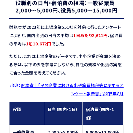
役職別の日当・宿泊費の相場：一般従業員
2,000〜5,000円、役員5,000〜15,000円
財務省が2023年に上場企業551社を対象に行ったアンケート
によると、国内出張の日当の平均は
1日あたり2,621円
、宿泊費
の平均は
1泊10,672円
でした。
ただし、これは上場企業のデータです。中小企業が金額を決め
る際は、以下の表を参考にしながら、自社の規模や出張の実態
に合った金額を考えてください。
出典：
財務省｜「民間企業における出張旅費規程等に関するア
ンケート報告書」令和5年8月
役職
日当（国内・1日）
宿泊費（国内・1
泊）
一般従業員
2,000〜5,000円
8,000〜12,000円