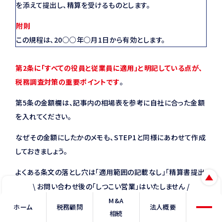
を添えて提出し、精算を受けるものとします。
附則
この規程は、20○○年○月1日から有効とします。
第2条に「すべての役員と従業員に適用」と明記している点が、
税務調査対策の重要ポイントです
。
第5条の金額欄は、記事内の相場表を参考に自社に合った金額
を入れてください。
なぜその金額にしたかのメモも、STEP1と同様にあわせて作成
しておきましょう。
よくある条文の落とし穴は「適用範囲の記載なし」「精算書提出
義務の不明記」「施行日の記載なし」の3点です。
\ お問い合わせ後の「しつこい営業」はいたしません /
M&A
LINEから相談
無料相談
サンプルを使う際は、この3点が入っているかを必ず確認しまし
ホーム
税務顧問
法人概要
相続
ょう。