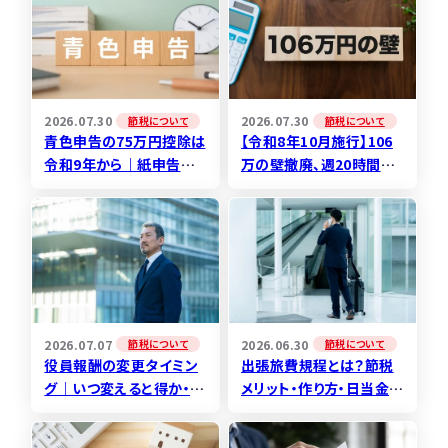
2026.07.30
2026.07.30
節税について
節税について
青色申告の75万円控除は
【令和8年10月施行】106
令和9年から｜紙申告の
万の壁撤廃、週20時間未
ままでは10万円に大幅減
満でも安心できない3つの
少
誤解と対処法
2026.07.07
2026.06.30
節税について
節税について
役員報酬の変更タイミン
出張旅費規程とは？節税
グ｜いつ変えると得か・損
メリット・作り方・日当金額
か、決算月別スケジュール
の決め方を税理士が解説
と実務ポイント