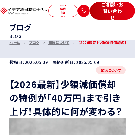
ご相談・お
資料
請求
問い合わ
（無
せ
料）
ブログ
サービス
BLOG
私たちについて
ホーム
ブログ
節税について
【2026最新】少額減価償却の特例
お客様の声
セミナー
投稿日：2026.05.09 最終更新日：2026.05.09
ブログ
採用情報
節税について
【2026最新】少額減価償却
の特例が「40万円」まで引き
ご相談・お問い合わせ
上げ！具体的に何が変わる？
特定商取引法に基づく表記
プライバシーポリシー
サイトマップ