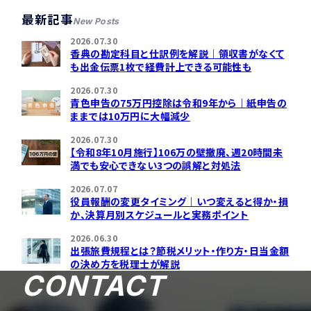
最新記事
New Posts
2026.07.30
香典の勘定科目と仕訳例を解説｜領収書がなくて
も出金伝票1枚で経費計上できる可能性も
2026.07.30
青色申告の75万円控除は令和9年から｜紙申告の
ままでは10万円に大幅減少
2026.07.30
【令和8年10月施行】106万の壁撤廃、週20時間未
満でも安心できない3つの誤解と対処法
2026.07.07
役員報酬の変更タイミング｜いつ変えると得か・損
か、決算月別スケジュールと実務ポイント
2026.06.30
出張旅費規程とは？節税メリット・作り方・日当金額
の決め方を税理士が解説
CONTACT