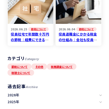
2026.06.25
2026.06.04
節税について
節税について
役員社宅で年間数十万円
役員退職金にかかる税金
の節税｜経費にできる費
の仕組み｜会社も役員も
用・賃料相当額の計算を
得をする税務設計の考え
税理士が解説
方
カテゴリ
Category
節税について
その他
税務調査について
税理士について
過去記事
Archive
2026年
2025年