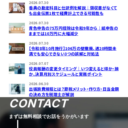
2026.07.30
香典の勘定科目と仕訳例を解説｜領収書がなくて
も出金伝票1枚で経費計上できる可能性も
2026.07.30
青色申告の75万円控除は令和9年から｜紙申告の
ままでは10万円に大幅減少
2026.07.30
【令和8年10月施行】106万の壁撤廃、週20時間未
満でも安心できない3つの誤解と対処法
2026.07.07
役員報酬の変更タイミング｜いつ変えると得か・損
か、決算月別スケジュールと実務ポイント
2026.06.30
出張旅費規程とは？節税メリット・作り方・日当金額
の決め方を税理士が解説
CONTACT
まずは無料相談でお話をうかがいます