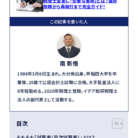
税理士変更に「必要な書類」とは？返却
依頼から再発行まで完全ガイド！
この記事を書いた人
南 彰悟
1986年3月6日生まれ。大分県出身。早稲田大学を卒
業後、25歳で公認会計士試験に合格。大手監査法人に
8年程勤める。2020年税理士登録。イデア総研税理士
法人の副代表として活動する。
目次
そもそも「試算表（月次試算表）」とは？