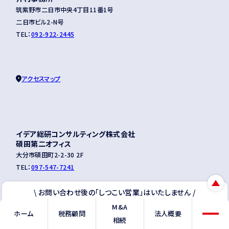
筑紫野市二日市中央4丁目11番1号
二日市ビル2-N号
TEL：
092-922-2445
アクセスマップ
イデア総研コンサルティング株式会社
碩田第二オフィス
大分市碩田町2-2-30 2F
TEL：
097-547-7241
\ お問い合わせ後の「しつこい営業」はいたしません /
M&A
LINEから相談
無料相談
アクセスマップ
ホーム
税務顧問
法人概要
相続