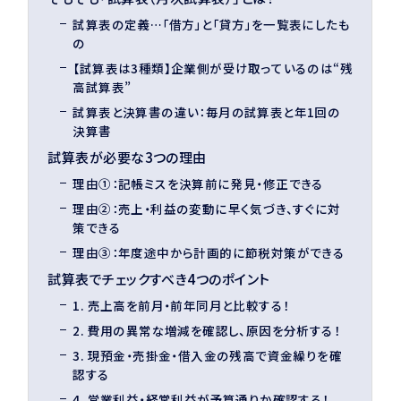
試算表の定義…「借方」と「貸方」を一覧表にしたも
の
【試算表は3種類】企業側が受け取っているのは“残
高試算表”
試算表と決算書の違い：毎月の試算表と年1回の
決算書
試算表が必要な3つの理由
理由①：記帳ミスを決算前に発見・修正できる
理由②：売上・利益の変動に早く気づき、すぐに対
策できる
理由③：年度途中から計画的に節税対策ができる
試算表でチェックすべき4つのポイント
1. 売上高を前月・前年同月と比較する！
2. 費用の異常な増減を確認し、原因を分析する！
3. 現預金・売掛金・借入金の残高で資金繰りを確
認する
4. 営業利益・経常利益が予算通りか確認する！