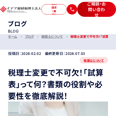
ご相談・お
資料
請求
問い合わ
（無
せ
料）
ブログ
サービス
BLOG
私たちについて
ホーム
ブログ
税理士について
税理士変更で不可欠！「試算表」
お客様の声
セミナー
投稿日：2026.02.02 最終更新日：2026.07.03
ブログ
採用情報
税理士について
税理士変更で不可欠！「試算
表」って何？書類の役割や必
ご相談・お問い合わせ
要性を徹底解説！
特定商取引法に基づく表記
プライバシーポリシー
サイトマップ