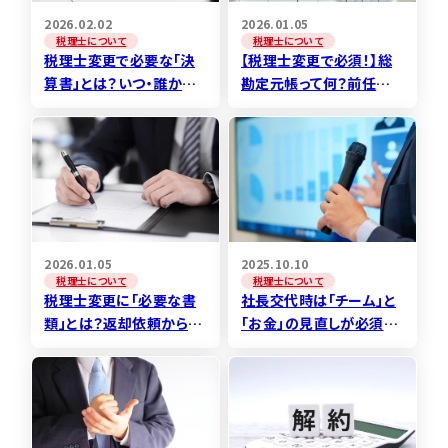
2026.02.02
2026.01.05
税理士について
税理士について
税理士変更で必要な「決
【税理士変更で必須！】総
算書」とは？いつ・誰から
勘定元帳って何？前任者
受け取るべきか徹底解説！
が共有してくれない場合
はどうする？
2026.01.05
2025.10.10
税理士について
税理士について
税理士変更に「必要な書
社長交代時は「チーム」と
類」とは？返却依頼から再
「お金」の見直しが必須！
発行まで完全ガイド！
第二創業でやるべきこと
を専門家が解説！