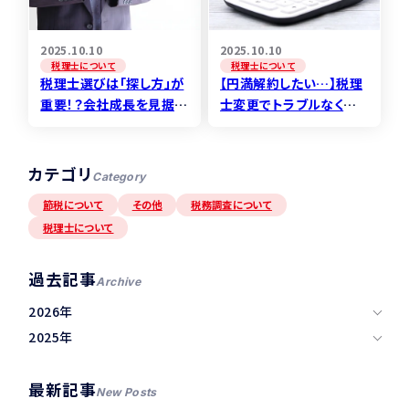
2025.10.10
2025.10.10
税理士について
税理士について
税理士選びは「探し方」が
【円満解約したい…】税理
重要！？会社成長を見据え
士変更でトラブルなく別
た事務所の“見つけ方”を
事務所に依頼する“コ
解説！
ツ”を専門家が解説！
カテゴリ
Category
節税について
その他
税務調査について
税理士について
過去記事
Archive
2026年
2025年
最新記事
New Posts