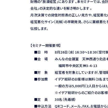
財務の「放漫経営」にあります 。本セミナーでは、会計
会社」の決定的な違いを解き明かします 。
月次決算での貸借対照表の正しい見方や、経営悪化の
経営悪化サイン（兆候）の早期発見、さらに業績悪化
伝授します。
【セミナー開催要項】
■日 時 8月26日（水）16:30～18:30（受付開始
■会 場 みんなの会議室 天神西通り北店本
福岡市中央区天神3-4-13
■対 象 経営者を対象としていますが、管理職・
■参加費 イデア総研のお客様は無料（3名まで
一般の方は5,000円（2人目からは3,0
※イデア総研からのご紹介のお客様は無料
■定 員 30名（先着順）
■申込方法 QRコード、メール、FAX、お電話から