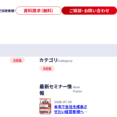
資料請求（無料）
ご相談・お問い合わせ
グ
採用情報
採用情報TOP
募集要項
社員インタビュー
カテゴリ
エントリー
その他
Category
その他
最新セミナー情
New
報
Posts
2026.07.30
本気で会社を成長さ
せたい経営者様へ！
第2回「イデア経営