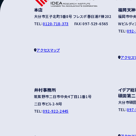
0120-71
本店
福岡天神
受付時間：平日9:00〜17:30
※つながらない場合は、
097
大分市王子北町5番8号 フレスポ春日浦Ｆ棟202
福岡市中央
TEL：
0120-718-373
FAX：097-529-6565
Wビルディ
TEL：
092-
アクセスマップ
アクセス
井村事務所
イデア総
碩田第二
筑紫野市二日市中央4丁目11番1号
大分市碩田町
二日市ビル2-N号
TEL：
097-
TEL：
092-922-2445
アクセス