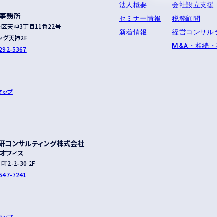
8-373
法人概要
会社設立支援
事務所
-529-5757
へおかけください
セミナー情報
税務顧問
区天神3丁目11番22号
新着情報
経営コンサル
ング天神2F
M&A・相続
292-5367
マップ
研コンサルティング株式会社
オフィス
2-2-30 2F
547-7241
マップ