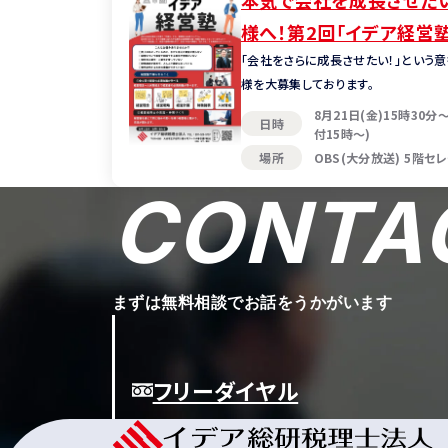
本気で会社を成長させた
様へ！第2回「イデア経営
お知らせ
「会社をさらに成長させたい！」という
様を大募集しております。
8月21日(金)15時30分
日時
付15時～)
場所
OBS(大分放送) 5階セ
CONTA
まずは無料相談でお話をうかがいます
フリーダイヤル