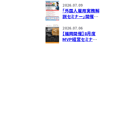
塾」開催のお知らせ
2026.07.09
「外国人雇用実務解
説セミナー」開催に
ついて
2026.07.06
【福岡開催】8月度
MVP経営セミナー
のご案内