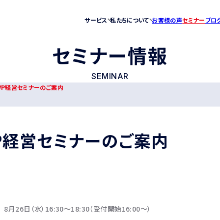
サービス
私たちについて
お客様の声
セミナー
ブロ
セミナー情報
税務顧問
法人概要
税理士の変更
新着情報
SEMINAR
VP経営セミナーのご案内
M&A・相続・事業承継
先輩
経営コンサルティング
会社設立支援
VP経営セミナーのご案内
「医科・歯科」専門顧問サービス
8月26日（水）16:30～18:30（受付開始16:00～）