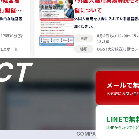
い経営者
「外国人雇用実務解説セミ
塾」開催の
催について
意欲的な経営者
外国人雇用を視野に入れている経営者
加ください。
～17時30分(受
8月4日（火）14：00～15
日時
13：30）
レモニホール
場所
OBS（大分放送）5階セ
CT
メールで
お気軽にお問い合わ
LINEで
LINEからいつでも
COMPANY
SERVICES